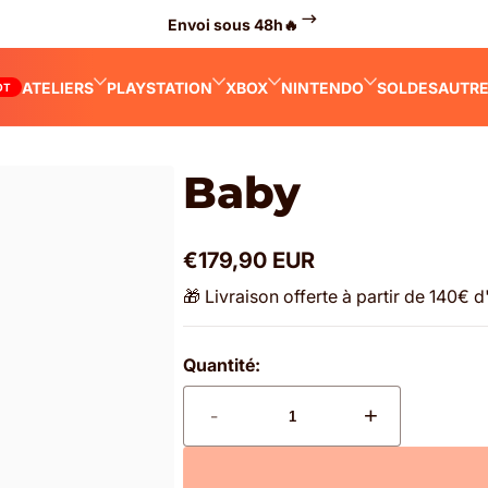
Envoi sous 48h🔥
ATELIERS
PLAYSTATION
XBOX
NINTENDO
SOLDES
AUTR
OT
Baby
€179,90 EUR
Prix
normal
🎁 Livraison offerte à partir de 140€ 
Quantité:
-
+