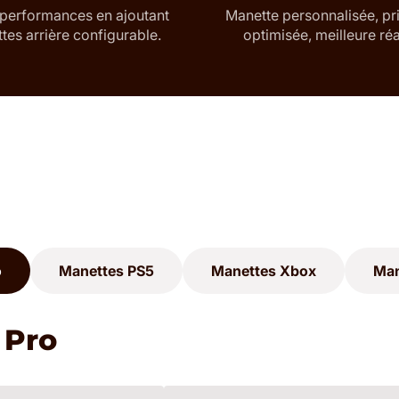
 performances en ajoutant
Manette personnalisée, pr
ttes arrière configurable.
optimisée, meilleure réa
o
Manettes PS5
Manettes Xbox
Man
 Pro