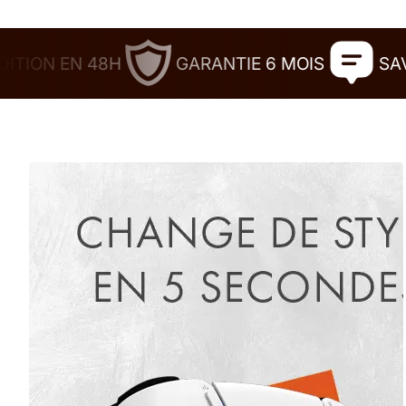
Icône
Icône
de
de
 EN 48H
GARANTIE 6 MOIS
SAV RÉACT
security
chat