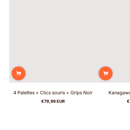
4 Palettes + Clics souris + Grips Noir
Kanagawa 
€79,99 EUR
€
Prix
Pr
normal
n