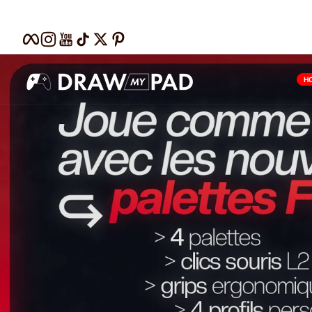
Passer au contenu
Facebook
Instagram
YouTube
TikTok
Twitter
Pinterest
Draw
H
my
Pad