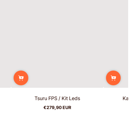
Tsuru FPS / Kit Leds
Kanag
€279,90 EUR
Prix
P
normal
n