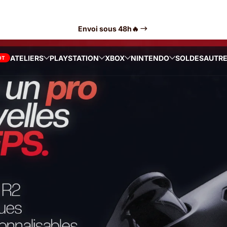
Envoi sous 48h🔥
ATELIERS
PLAYSTATION
XBOX
NINTENDO
SOLDES
AUTR
OT