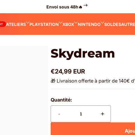
Envoi sous 48h🔥
ATELIERS
PLAYSTATION
XBOX
NINTENDO
SOLDES
AUTR
OT
Skydream
€24,99 EUR
Prix
🎁 Livraison offerte à partir de 140€ 
normal
Quantité:
-
+
Ajou