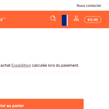
-40% sur TOUTE notre catégorie accessoires Switch 🎮
Nous contacter
Total
ES
€0,00
Se
€0,00
connecter
dans
le
panier
d'achat
Expédition
calculée lors du paiement.
ter au panier