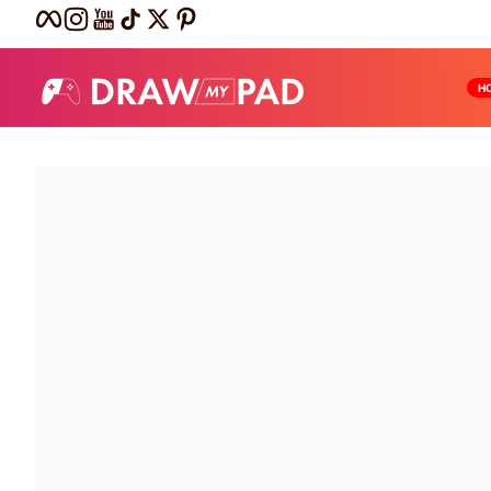
Facebook
Instagram
YouTube
TikTok
Twitter
Pinterest
Passer au contenu
H