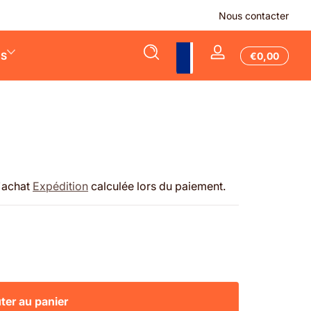
-40% sur TOUTE notre catégorie accessoires Switch 🎮
Nous contacter
Total
ES
€0,00
Se
€0,00
connecter
dans
le
panier
d'achat
Expédition
calculée lors du paiement.
ter au panier