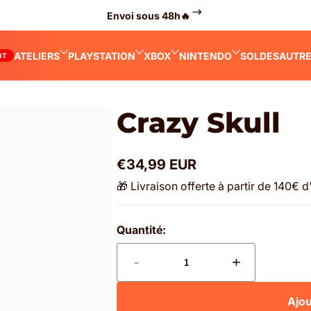
Envoi sous 48h🔥
ATELIERS
PLAYSTATION
XBOX
NINTENDO
SOLDES
AUTR
OT
Crazy Skull
€34,99 EUR
Prix
🎁 Livraison offerte à partir de 140€ 
normal
Quantité:
-
+
Ajou