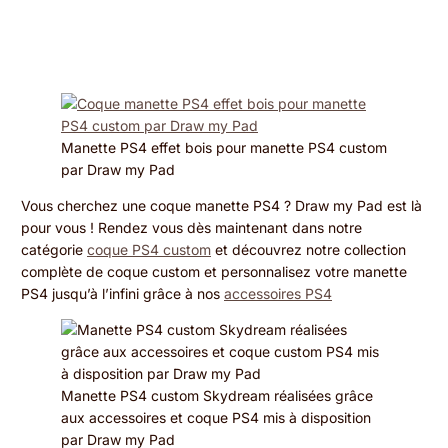
Vous
19
Admin
décembre
cherchez
2019
Manette PS4 effet bois pour manette PS4 custom
une
par Draw my Pad
coque
Vous cherchez une coque manette PS4 ? Draw my Pad est là
pour vous ! Rendez vous dès maintenant dans notre
manette
catégorie
coque PS4 custom
et découvrez notre collection
PS4
complète de coque custom et personnalisez votre manette
PS4 jusqu’à l’infini grâce à nos
accessoires PS4
?
Draw
my
Manette PS4 custom Skydream réalisées grâce
Pad
aux accessoires et coque PS4 mis à disposition
par Draw my Pad