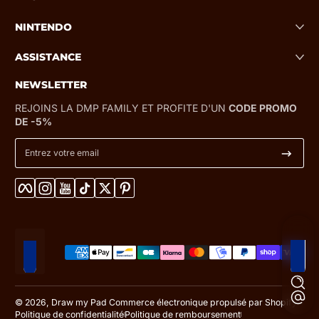
NINTENDO
ASSISTANCE
NEWSLETTER
REJOINS LA DMP FAMILY ET PROFITE D'UN
CODE PROMO
DE -5%
Entrez votre email
Facebook
Instagram
YouTube
TikTok
Twitter
Pinterest
Méthodes de paiement
Localisation
© 2026,
Draw my Pad
Commerce électronique propulsé par Shopify
Politique de confidentialité
Politique de remboursement