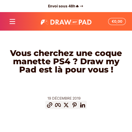
-40% su
Passer au contenu
Envoi sous 48h🔥
Total
€0,00
€0,0
dans
le
panie
Vous cherchez une coque
manette PS4 ? Draw my
Pad est là pour vous !
19 DÉCEMBRE 2019
Copier le lien
Facebook
Twitter
Pinterest
LinkedIn